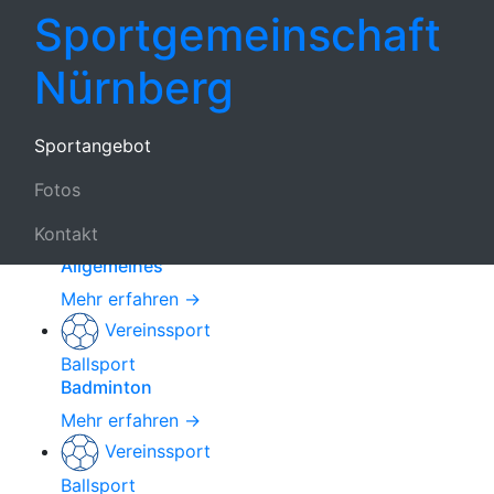
Sportgemeinschaft
Filtern
Alle
Vereinssport
Sportkurse
Alle Sportarten
Deutschland e.V.
Nürnberg
Sportangebot
Unser Sportangebot
Fotos
Kontakt
Sparte
Allgemeines
Mehr erfahren →
Vereinssport
Ballsport
Badminton
Mehr erfahren →
Vereinssport
Ballsport